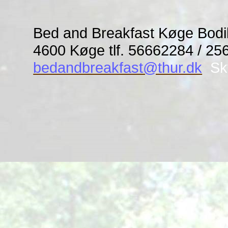
Bed and Breakfast Køge Bodil
4600 Køge
tlf. 56662284
/ 25
bedandbreakfast@thur.dk
Sk