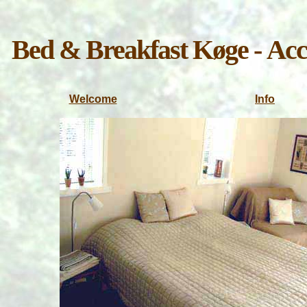
Bed & Breakfast
Køge
-
Acc
Welcome
I
nfo