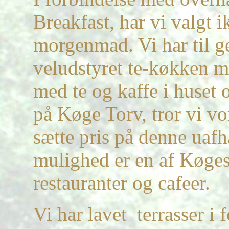
Breakfast, har vi valgt i
morgenmad. Vi har til ge
veludstyret
te-køkken
me
med te og kaffe i huset 
på Køge Torv, tror vi vo
sætte pris på denne ua
mulighed er en af Køg
restauranter og cafeer.
Vi har
lavet terrasser
i 