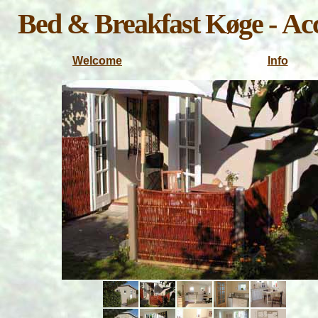
Bed & Breakfast Køge -
A
c
Welcome
I
nfo