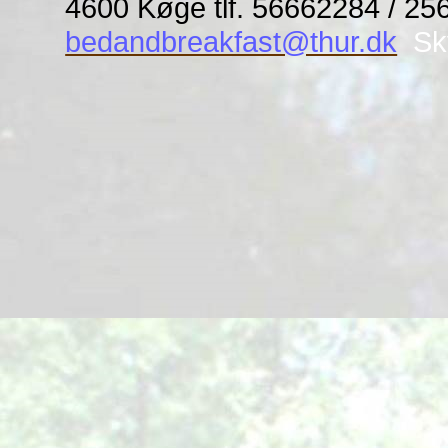
4600 Køge
tlf. 56662284
/ 25
bedandbreakfast@thur.dk
Sk