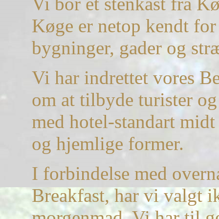
Vi bor et stenkast fra 
Køge er netop kendt for
bygninger, gader og str
Vi har indrettet vores B
om at tilbyde turister o
med hotel-standart midt
og hjemlige former.
I forbindelse med overn
Breakfast, har vi valgt i
morgenmad. Vi har til ge